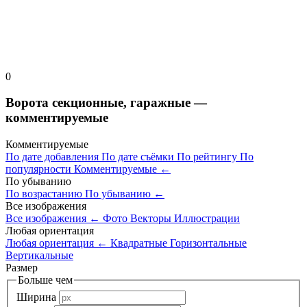
0
Ворота секционные, гаражные —
комментируемые
Комментируемые
По дате добавления
По дате съёмки
По рейтингу
По
популярности
Комментируемые
←
По убыванию
По возрастанию
По убыванию
←
Все изображения
Все изображения
←
Фото
Векторы
Иллюстрации
Любая ориентация
Любая ориентация
←
Квадратные
Горизонтальные
Вертикальные
Размер
Больше чем
Ширина