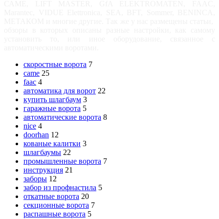
САМЕ, LIFT MASTER, GfA ELEKTROMATEN, FAAC,
Marantec, VIDUE Elettronica, SEA, BFT, Sommer, BENINCA,
МЕТАКОМ и многие другие. Так же у нас размещены статьи,
обзоры в которых описаны разные настройки, как самому
установить то, или иное оборудование, связанное с
автоматическими воротами.
скоростные ворота
7
came
25
faac
4
автоматика для ворот
22
купить шлагбаум
3
гаражные ворота
5
автоматические ворота
8
nice
4
doorhan
12
кованые калитки
3
шлагбаумы
22
промышленные ворота
7
инструкция
21
заборы
12
забор из профнастила
5
откатные ворота
20
секционные ворота
7
распашные ворота
5