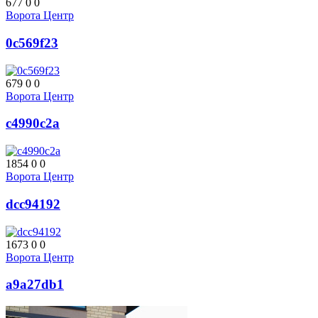
677
0
0
Ворота Центр
0c569f23
679
0
0
Ворота Центр
c4990c2a
1854
0
0
Ворота Центр
dcc94192
1673
0
0
Ворота Центр
a9a27db1