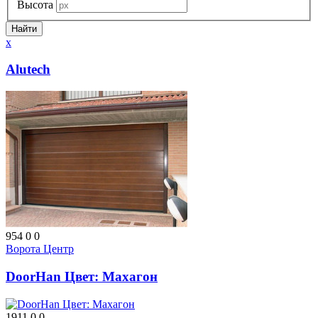
Высота
x
Alutech
954
0
0
Ворота Центр
DoorHan Цвет: Махагон
1911
0
0