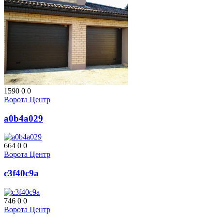
1590
0
0
Ворота Центр
a0b4a029
664
0
0
Ворота Центр
c3f40c9a
746
0
0
Ворота Центр