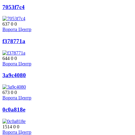
7053f7c4
637
0
0
Ворота Центр
f378771a
644
0
0
Ворота Центр
3a9c4080
673
0
0
Ворота Центр
0c0a818e
1514
0
0
Ворота Центр