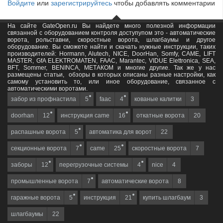
Войдите
или
зарегистрируйтесь
чтобы добавлять комментарии
На сайте GateOpen.ru Вы найдете много полезной информации
связанной с оборудованием контроля доступупом это - автоматические
ворота, рольставни, скоростные ворота, шлагбаумы и другое
оборудование. Вы сможете найти и скачать нужные инструкции, таких
производителей: Hormann, Alutech, NICE, DoorHan, Somfy, САМЕ, LIFT
MASTER, GfA ELEKTROMATEN, FAAC, Marantec, VIDUE Elettronica, SEA,
BFT, Sommer, BENINCA, МЕТАКОМ и многие другие. Так же у нас
размещены статьи, обзоры в которых описаны разные настройки, как
самому установить то, или иное оборудование, связанное с
автоматическими воротами.
забор из профнастила
5
faac
4
кованые калитки
3
doorhan
12
инструкция came
16
откатные ворота
20
распашные ворота
5
автоматика для ворот
22
секционные ворота
7
came
25
скоростные ворота
7
заборы
12
перегрузочные системы
4
nice
4
промышленные ворота
7
автоматические ворота
8
гаражные ворота
5
инструкция
21
купить шлагбаум
3
шлагбаумы
22