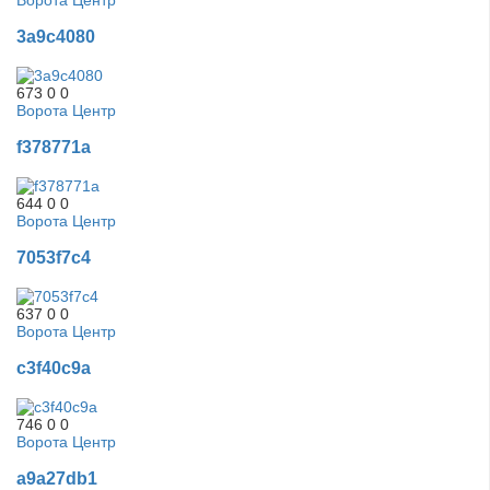
3a9c4080
673
0
0
Ворота Центр
f378771a
644
0
0
Ворота Центр
7053f7c4
637
0
0
Ворота Центр
c3f40c9a
746
0
0
Ворота Центр
a9a27db1