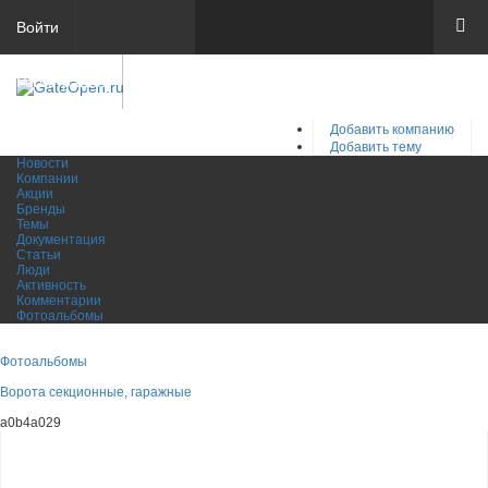
Войти
Регистрация
Добавить компанию
Добавить тему
Новости
Компании
Акции
Бренды
Темы
Документация
Статьи
Люди
Активность
Комментарии
Фотоальбомы
Фотоальбомы
Ворота секционные, гаражные
a0b4a029