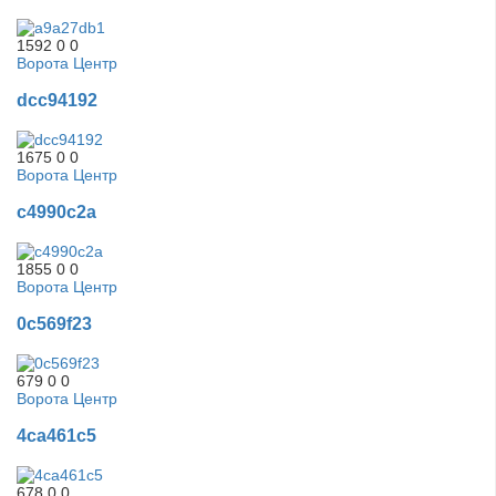
1592
0
0
Ворота Центр
dcc94192
1675
0
0
Ворота Центр
c4990c2a
1855
0
0
Ворота Центр
0c569f23
679
0
0
Ворота Центр
4ca461c5
678
0
0