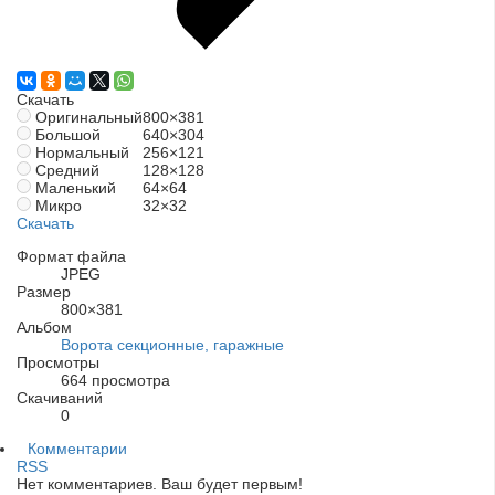
Скачать
Оригинальный
800×381
Большой
640×304
Нормальный
256×121
Средний
128×128
Маленький
64×64
Микро
32×32
Скачать
Формат файла
JPEG
Размер
800×381
Альбом
Ворота секционные, гаражные
Просмотры
664 просмотра
Скачиваний
0
Комментарии
RSS
Нет комментариев. Ваш будет первым!