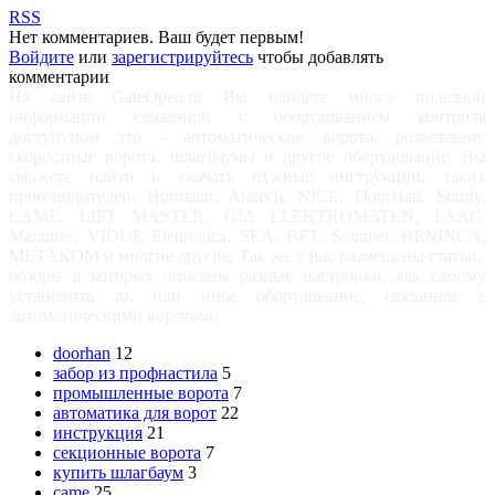
RSS
Нет комментариев. Ваш будет первым!
Войдите
или
зарегистрируйтесь
чтобы добавлять
комментарии
На сайте GateOpen.ru Вы найдете много полезной
информации связанной с оборудованием контроля
доступупом это - автоматические ворота, рольставни,
скоростные ворота, шлагбаумы и другое оборудование. Вы
сможете найти и скачать нужные инструкции, таких
производителей: Hormann, Alutech, NICE, DoorHan, Somfy,
САМЕ, LIFT MASTER, GfA ELEKTROMATEN, FAAC,
Marantec, VIDUE Elettronica, SEA, BFT, Sommer, BENINCA,
МЕТАКОМ и многие другие. Так же у нас размещены статьи,
обзоры в которых описаны разные настройки, как самому
установить то, или иное оборудование, связанное с
автоматическими воротами.
doorhan
12
забор из профнастила
5
промышленные ворота
7
автоматика для ворот
22
инструкция
21
секционные ворота
7
купить шлагбаум
3
came
25