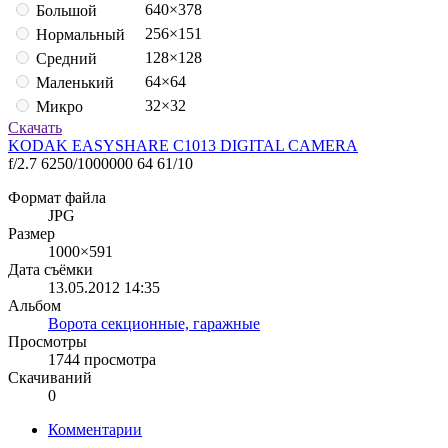
640×378
Большой
256×151
Нормальный
128×128
Средний
64×64
Маленький
32×32
Микро
Скачать
KODAK EASYSHARE C1013 DIGITAL CAMERA
f/2.7
6250/1000000
64
61/10
Формат файла
JPG
Размер
1000×591
Дата съёмки
13.05.2012
14:35
Альбом
Ворота секционные, гаражные
Просмотры
1744 просмотра
Скачиваний
0
Комментарии