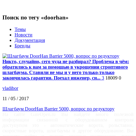
Поиск по тегу «doorhan»
Темы
Новости
Документация
Бренды
Никто, случайно, сего чуда не разбирал? Проблема в чём:
обратились к нам за помощью в укрощении строптивого
шлагбаума. Ставили не мы и у него только-только
закончилась гарантия. Поехал инженер, сн...
3
18009
0
vladibor
11 / 05 / 2017
Шлагбаум DoorHan Barrier 5000, вопрос по редуктору
На сайте GateOpen.ru Вы найдете много полезной
информации связанной с оборудованием контроля
доступупом это - автоматические ворота, рольставни,
скоростные ворота, шлагбаумы и другое оборудование. Вы