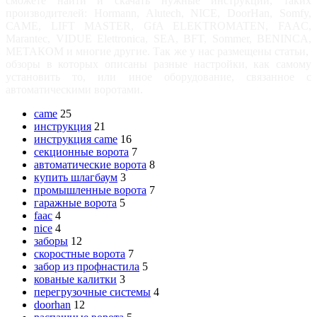
сможете найти и скачать нужные инструкции, таких
производителей: Hormann, Alutech, NICE, DoorHan, Somfy,
САМЕ, LIFT MASTER, GfA ELEKTROMATEN, FAAC,
Marantec, VIDUE Elettronica, SEA, BFT, Sommer, BENINCA,
МЕТАКОМ и многие другие. Так же у нас размещены статьи,
обзоры в которых описаны разные настройки, как самому
установить то, или иное оборудование, связанное с
автоматическими воротами.
came
25
инструкция
21
инструкция came
16
секционные ворота
7
автоматические ворота
8
купить шлагбаум
3
промышленные ворота
7
гаражные ворота
5
faac
4
nice
4
заборы
12
скоростные ворота
7
забор из профнастила
5
кованые калитки
3
перегрузочные системы
4
doorhan
12