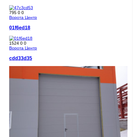
795
0
0
Ворота Центр
01f6ed18
1524
0
0
Ворота Центр
cdd33d35