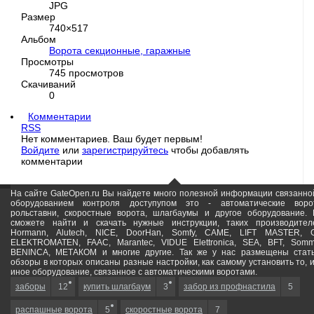
JPG
Размер
740×517
Альбом
Ворота секционные, гаражные
Просмотры
745 просмотров
Скачиваний
0
Комментарии
RSS
Нет комментариев. Ваш будет первым!
Войдите
или
зарегистрируйтесь
чтобы добавлять
комментарии
На сайте GateOpen.ru Вы найдете много полезной информации связанно
оборудованием контроля доступупом это - автоматические воро
рольставни, скоростные ворота, шлагбаумы и другое оборудование.
сможете найти и скачать нужные инструкции, таких производител
Hormann, Alutech, NICE, DoorHan, Somfy, САМЕ, LIFT MASTER, 
ELEKTROMATEN, FAAC, Marantec, VIDUE Elettronica, SEA, BFT, Somm
BENINCA, МЕТАКОМ и многие другие. Так же у нас размещены стат
обзоры в которых описаны разные настройки, как самому установить то, 
иное оборудование, связанное с автоматическими воротами.
заборы
12
купить шлагбаум
3
забор из профнастила
5
распашные ворота
5
скоростные ворота
7