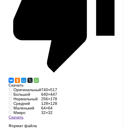
Скачать
Оригинальный
740×517
Большой
640×447
Нормальный
256×178
Средний
128×128
Маленький
64×64
Микро
32×32
Скачать
Формат файла