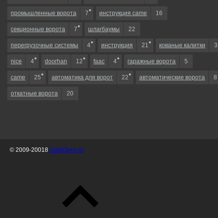
промышленные ворота
7
инструкция came
16
секционные ворота
7
шлагбаумы
22
перегрузочные системы
4
инструкция
21
кованые калитки
3
nice
4
doorhan
12
faac
4
гаражные ворота
5
came
25
автоматика для ворот
22
автоматические ворота
8
откатные ворота
20
© 2009-20018
GateOpen.ru