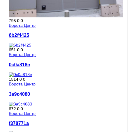
795
0
0
Ворота Центр
6b2f4425
651
0
0
Ворота Центр
0c0a818e
1514
0
0
Ворота Центр
3a9c4080
672
0
0
Ворота Центр
f378771a