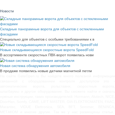
Новости
Складные панорамные ворота для объектов с остекленными
фасадами
Специально для объектов с особыми требованиями к в
Новые складывающиеся скоростные ворота SpeedFold
В ассортименте скоростных ПВХ-ворот появилась нови
Новая система обнаружения автомобиля
В продаже появились новые датчики магнитной петли
На сайте GateOpen.ru Вы найдете много полезной информации
связанной с оборудованием контроля доступупом это -
автоматические ворота, рольставни, скоростные ворота,
шлагбаумы и другое оборудование. Вы сможете найти и скачать
нужные инструкции, таких производителей: Hormann, Alutech, NICE,
DoorHan, Somfy, САМЕ, LIFT MASTER, GfA ELEKTROMATEN, FAAC,
Marantec, VIDUE Elettronica, SEA, BFT, Sommer, BENINCA,
МЕТАКОМ и многие другие. Так же у нас размещены статьи,