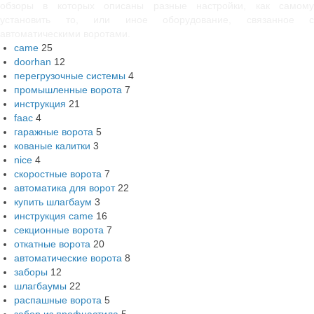
обзоры в которых описаны разные настройки, как самому
установить то, или иное оборудование, связанное с
автоматическими воротами.
came
25
doorhan
12
перегрузочные системы
4
промышленные ворота
7
инструкция
21
faac
4
гаражные ворота
5
кованые калитки
3
nice
4
скоростные ворота
7
автоматика для ворот
22
купить шлагбаум
3
инструкция came
16
секционные ворота
7
откатные ворота
20
автоматические ворота
8
заборы
12
шлагбаумы
22
распашные ворота
5
забор из профнастила
5