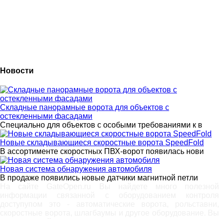
Новости
Складные панорамные ворота для объектов с
остекленными фасадами
Специально для объектов с особыми требованиями к в
Новые складывающиеся скоростные ворота SpeedFold
В ассортименте скоростных ПВХ-ворот появилась нови
Новая система обнаружения автомобиля
В продаже появились новые датчики магнитной петли
На сайте GateOpen.ru Вы найдете много полезной
информации связанной с оборудованием контроля
доступупом это - автоматические ворота, рольставни,
скоростные ворота, шлагбаумы и другое оборудование. Вы