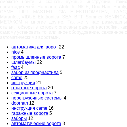
сможете найти и скачать нужные инструкции, таких
производителей: Hormann, Alutech, NICE, DoorHan, Somfy,
САМЕ, LIFT MASTER, GfA ELEKTROMATEN, FAAC,
Marantec, VIDUE Elettronica, SEA, BFT, Sommer, BENINCA,
МЕТАКОМ и многие другие. Так же у нас размещены
статьи, обзоры в которых описаны разные настройки, как
самому установить то, или иное оборудование, связанное с
автоматическими воротами.
автоматика для ворот
22
nice
4
промышленные ворота
7
шлагбаумы
22
faac
4
забор из профнастила
5
came
25
инструкция
21
откатные ворота
20
секционные ворота
7
перегрузочные системы
4
doorhan
12
инструкция came
16
гаражные ворота
5
заборы
12
автоматические ворота
8