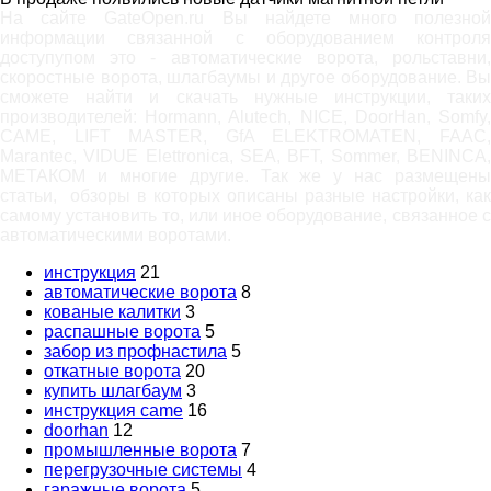
На сайте GateOpen.ru Вы найдете много полезной
информации связанной с оборудованием контроля
доступупом это - автоматические ворота, рольставни,
скоростные ворота, шлагбаумы и другое оборудование. Вы
сможете найти и скачать нужные инструкции, таких
производителей: Hormann, Alutech, NICE, DoorHan, Somfy,
САМЕ, LIFT MASTER, GfA ELEKTROMATEN, FAAC,
Marantec, VIDUE Elettronica, SEA, BFT, Sommer, BENINCA,
МЕТАКОМ и многие другие. Так же у нас размещены
статьи, обзоры в которых описаны разные настройки, как
самому установить то, или иное оборудование, связанное с
автоматическими воротами.
инструкция
21
автоматические ворота
8
кованые калитки
3
распашные ворота
5
забор из профнастила
5
откатные ворота
20
купить шлагбаум
3
инструкция came
16
doorhan
12
промышленные ворота
7
перегрузочные системы
4
гаражные ворота
5