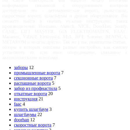
На сайте GateOpen.ru Вы найдете много полезной
информации связанной с оборудованием контроля
доступупом это - автоматические ворота, рольставни,
скоростные ворота, шлагбаумы и другое оборудование. Вы
сможете найти и скачать нужные инструкции, таких
производителей: Hormann, Alutech, NICE, DoorHan, Somfy,
САМЕ, LIFT MASTER, GfA ELEKTROMATEN, FAAC,
Marantec, VIDUE Elettronica, SEA, BFT, Sommer, BENINCA,
МЕТАКОМ и многие другие. Так же у нас размещены статьи,
обзоры в которых описаны разные настройки, как самому
установить то, или иное оборудование, связанное с
автоматическими воротами.
заборы
12
промышленные ворота
7
секционные ворота
7
распашные ворота
5
забор из профнастила
5
откатные ворота
20
инструкция
21
faac
4
купить шлагбаум
3
шлагбаумы
22
doorhan
12
скоростные ворота
7