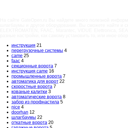
На сайте GateOpen.ru Вы найдете много полезной информа
шлагбаумы и другое оборудование. Вы сможете найти и ск
ELEKTROMATEN, FAAC, Marantec, VIDUE Elettronica, SEA
разные настройки, как самому установить то, или иное обо
инструкция
21
перегрузочные системы
4
came
25
faac
4
секционные ворота
7
инструкция came
16
промышленные ворота
7
автоматика для ворот
22
скоростные ворота
7
кованые калитки
3
автоматические ворота
8
забор из профнастила
5
nice
4
doorhan
12
шлагбаумы
22
откатные ворота
20
гаражные ворота
5