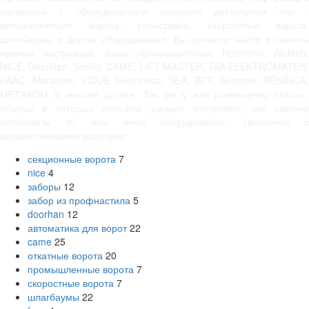
связанной с оборудованием контроля доступупом это -
автоматические ворота, рольставни, скоростные ворота,
шлагбаумы и другое оборудование. Вы сможете найти и скачать
нужные инструкции, таких производителей: Hormann, Alutech,
NICE, DoorHan, Somfy, САМЕ, LIFT MASTER, GfA ELEKTROMATEN,
FAAC, Marantec, VIDUE Elettronica, SEA, BFT, Sommer, BENINCA,
МЕТАКОМ и многие другие. Так же у нас размещены статьи,
обзоры в которых описаны разные настройки, как самому
установить то, или иное оборудование, связанное с
автоматическими воротами.
секционные ворота
7
nice
4
заборы
12
забор из профнастила
5
doorhan
12
автоматика для ворот
22
came
25
откатные ворота
20
промышленные ворота
7
скоростные ворота
7
шлагбаумы
22