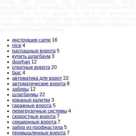
САМЕ, LIFT MASTER, GfA ELEKTROMATEN, FAAC,
Marantec, VIDUE Elettronica, SEA, BFT, Sommer, BENINCA,
МЕТАКОМ и многие другие. Так же у нас размещены
статьи, обзоры в которых описаны разные настройки, как
самому установить то, или иное оборудование, связанное с
автоматическими воротами.
инструкция came
16
nice
4
распашные ворота
5
купить шлагбаум
3
doorhan
12
откатные ворота
20
faac
4
автоматика для ворот
22
автоматические ворота
8
заборы
12
шлагбаумы
22
кованые калитки
3
гаражные ворота
5
перегрузочные системы
4
скоростные ворота
7
секционные ворота
7
забор из профнастила
5
промышленные ворота
7