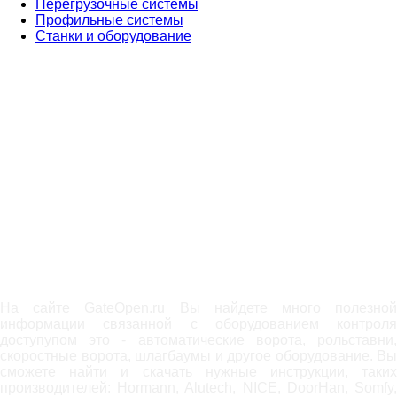
Перегрузочные системы
Профильные системы
Станки и оборудование
На сайте GateOpen.ru Вы найдете много полезной
информации связанной с оборудованием контроля
доступупом это - автоматические ворота, рольставни,
скоростные ворота, шлагбаумы и другое оборудование. Вы
сможете найти и скачать нужные инструкции, таких
производителей: Hormann, Alutech, NICE, DoorHan, Somfy,