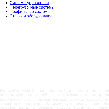
Системы управления
Перегрузочные системы
Профильные системы
Станки и оборудование
На сайте GateOpen.ru Вы найдете много полезной
информации связанной с оборудованием контроля
доступупом это - автоматические ворота, рольставни,
скоростные ворота, шлагбаумы и другое оборудование. Вы
сможете найти и скачать нужные инструкции, таких