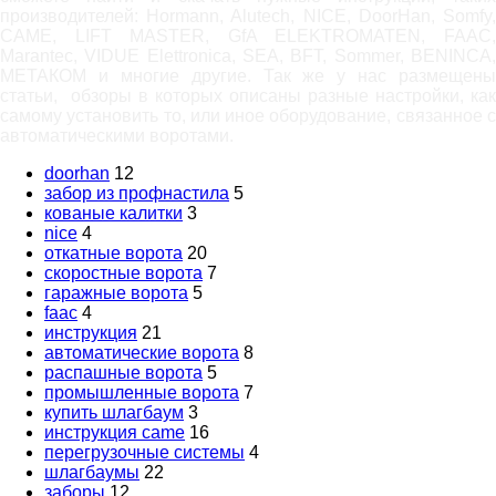
производителей: Hormann, Alutech, NICE, DoorHan, Somfy,
САМЕ, LIFT MASTER, GfA ELEKTROMATEN, FAAC,
Marantec, VIDUE Elettronica, SEA, BFT, Sommer, BENINCA,
МЕТАКОМ и многие другие. Так же у нас размещены
статьи, обзоры в которых описаны разные настройки, как
самому установить то, или иное оборудование, связанное с
автоматическими воротами.
doorhan
12
забор из профнастила
5
кованые калитки
3
nice
4
откатные ворота
20
скоростные ворота
7
гаражные ворота
5
faac
4
инструкция
21
автоматические ворота
8
распашные ворота
5
промышленные ворота
7
купить шлагбаум
3
инструкция came
16
перегрузочные системы
4
шлагбаумы
22
заборы
12