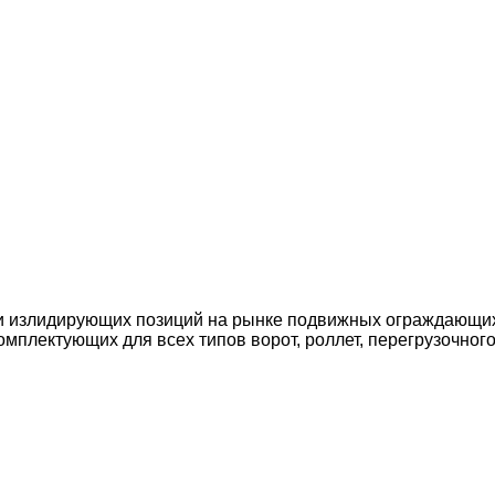
и излидирующих позиций на рынке подвижных ограждающих 
мплектующих для всех типов ворот, роллет, перегрузочног