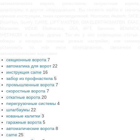
автоматические ворота, рольставни, скоростные ворота,
шлагбаумы и другое оборудование. Вы сможете найти и скачать
нужные инструкции, таких производителей: Hormann, Alutech, NICE,
DoorHan, Somfy, САМЕ, LIFT MASTER, GfA ELEKTROMATEN, FAAC,
Marantec, VIDUE Elettronica, SEA, BFT, Sommer, BENINCA,
МЕТАКОМ и многие другие. Так же у нас размещены статьи,
обзоры в которых описаны разные настройки, как самому
установить то, или иное оборудование, связанное с
автоматическими воротами.
секционные ворота
7
автоматика для ворот
22
инструкция came
16
забор из профнастила
5
промышленные ворота
7
скоростные ворота
7
откатные ворота
20
перегрузочные системы
4
шлагбаумы
22
кованые калитки
3
гаражные ворота
5
автоматические ворота
8
came
25