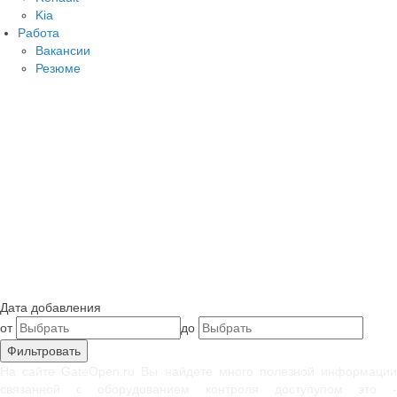
Kia
Работа
Вакансии
Резюме
Дата добавления
от
до
На сайте GateOpen.ru Вы найдете много полезной информации
связанной с оборудованием контроля доступупом это -