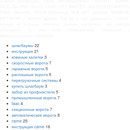
нужные инструкции, таких производителей: Hormann, Alutech,
NICE, DoorHan, Somfy, САМЕ, LIFT MASTER, GfA ELEKTROMATEN,
FAAC, Marantec, VIDUE Elettronica, SEA, BFT, Sommer, BENINCA,
МЕТАКОМ и многие другие. Так же у нас размещены статьи,
обзоры в которых описаны разные настройки, как самому
установить то, или иное оборудование, связанное с
автоматическими воротами.
шлагбаумы
22
инструкция
21
кованые калитки
3
скоростные ворота
7
гаражные ворота
5
распашные ворота
5
перегрузочные системы
4
купить шлагбаум
3
забор из профнастила
5
промышленные ворота
7
faac
4
секционные ворота
7
автоматические ворота
8
came
25
инструкция came
16