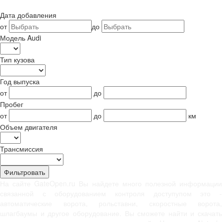
Дата добавления
от
до
Модель Audi
Тип кузова
Год выпуска
от
до
Пробег
от
до
км
Объем двигателя
Трансмиссия
На сайте GateOpen.ru Вы найдете много полезной информации
связанной с оборудованием контроля доступупом это -
автоматические ворота, рольставни, скоростные ворота,
шлагбаумы и другое оборудование. Вы сможете найти и скачать