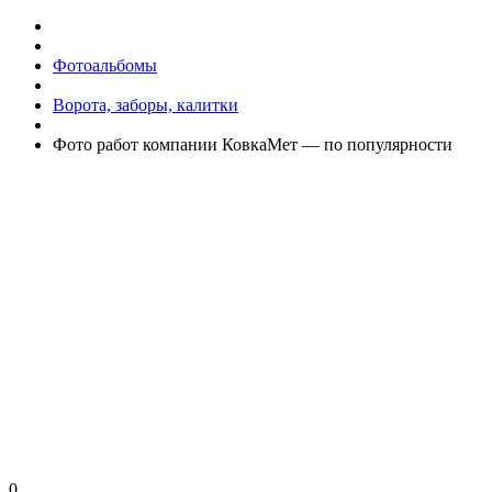
Фотоальбомы
Ворота, заборы, калитки
Фото работ компании КовкаМет — по популярности
0