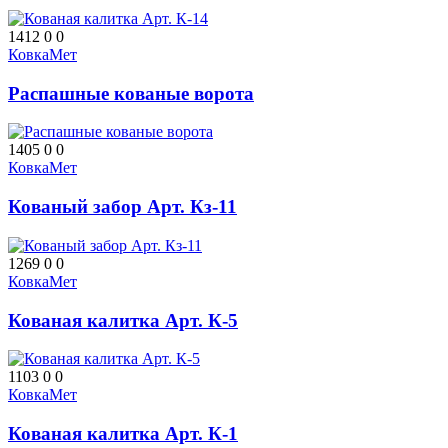
1412
0
0
КовкаМет
Распашные кованые ворота
1405
0
0
КовкаМет
Кованый забор Арт. Кз-11
1269
0
0
КовкаМет
Кованая калитка Арт. К-5
1103
0
0
КовкаМет
Кованая калитка Арт. К-1