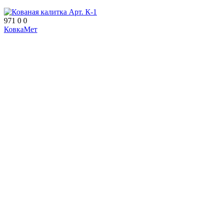
971
0
0
КовкаМет