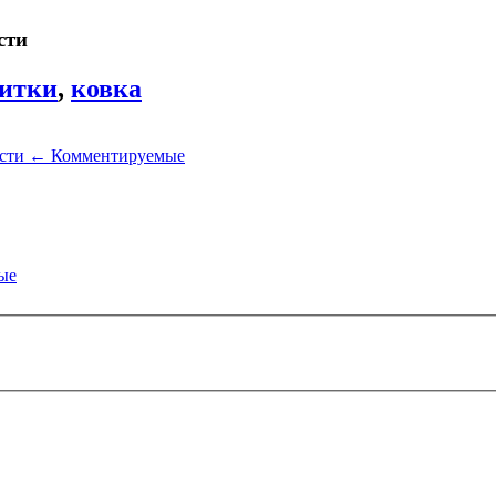
сти
литки
,
ковка
ости
←
Комментируемые
ые