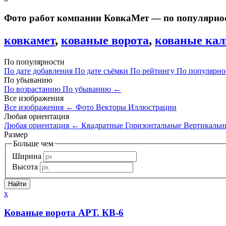
Фото работ компании КовкаМет — по популярно
ковкамет
,
кованые ворота
,
кованые ка
По популярности
По дате добавления
По дате съёмки
По рейтингу
По популярн
По убыванию
По возрастанию
По убыванию
←
Все изображения
Все изображения
←
Фото
Векторы
Иллюстрации
Любая ориентация
Любая ориентация
←
Квадратные
Горизонтальные
Вертикальн
Размер
Больше чем
Ширина
Высота
x
Кованые ворота АРТ. КВ-6