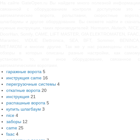
На сайте GateOpen.ru Вы найдете много полезной информации
связанной с оборудованием контроля доступупом это -
автоматические ворота, рольставни, скоростные ворота,
шлагбаумы и другое оборудование. Вы сможете найти и скачать
нужные инструкции, таких производителей: Hormann, Alutech, NICE,
DoorHan, Somfy, САМЕ, LIFT MASTER, GfA ELEKTROMATEN, FAAC,
Marantec, VIDUE Elettronica, SEA, BFT, Sommer, BENINCA,
МЕТАКОМ и многие другие. Так же у нас размещены статьи,
обзоры в которых описаны разные настройки, как самому
установить то, или иное оборудование, связанное с
автоматическими воротами.
гаражные ворота
5
инструкция came
16
перегрузочные системы
4
откатные ворота
20
инструкция
21
распашные ворота
5
купить шлагбаум
3
nice
4
заборы
12
came
25
faac
4