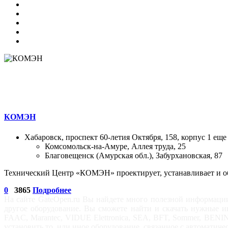
КОМЭН
Хабаровск, проспект 60-летия Октября, 158, корпус 1
еще
Комсомольск-на-Амуре, Аллея труда, 25
Благовещенск (Амурская обл.), Забурхановская, 87
Технический Центр «КОМЭН» проектирует, устанавливает и об
0
3865
Подробнее
На сайте GateOpen.ru Вы найдете много полезной информации
другое оборудование. Вы сможете найти и скачать нужные
FAAC, Marantec, VIDUE Elettronica, SEA, BFT, Sommer, BEN
установить то, или иное оборудование, связанное с автоматич