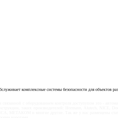
служивает комплексные системы безопасности для объектов ра
 связанной с оборудованием контроля доступупом это - автомат
 инструкции, таких производителей: Hormann, Alutech, NIC
INCA, МЕТАКОМ и многие другие. Так же у нас размещены стат
ескими воротами.