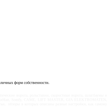
зличных форм собственности.
ические ворота, рольставни, скоростные ворота, шлагбаумы и
E, DoorHan, Somfy, САМЕ, LIFT MASTER, GfA ELEKTROMATEN,
ьи, обзоры в которых описаны разные настройки, как самому