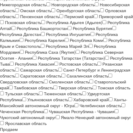
Нижегородская область
Новгородская область
Новосибирская
область
Омская область
Оренбургская область
Орловская
область
Пензенская область
Пермский край
Приморский край
Псковская область
Республика Адыгея (Адыгея)
Республика
Алтай
Республика Башкортостан
Республика Бурятия
Республика Дагестан
Республика Ингушетия
Республика
Калмыкия
Республика Карелия
Республика Коми
Республика
Крым и Севастополь
Республика Марий Эл
Республика
Мордовия
Республика Саха (Якутия)
Республика Северная
Осетия - Алания
Республика Татарстан (Татарстан)
Республика
Тыва
Республика Хакасия
Ростовская область
Рязанская
область
Самарская область
Санкт-Петербург и Ленинградская
область
Саратовская область
Сахалинская область
Свердловская область
Смоленская область
Ставропольский
край
Тамбовская область
Тверская область
Томская область
Тульская область
Тюменская область
Удмуртская
Республика
Ульяновская область
Хабаровский край
Ханты-
Мансийский автономный округ - Югра
Челябинская область
Чеченская Республика
Чувашская Республика - Чувашия
Чукотский автономный округ
Ямало-Ненецкий автономный округ
Ярославская область
Продаем