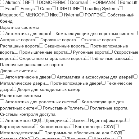
Alutech
BFT
DOMOFERM
Doorhan
HORMANN
EdmoLift
Faac
Fensys
Came
LIGHTLINE
Loading Systems
Megadoor
MERCOR
Nice
Ryterna
РОЛТЭК
Собственный
бренд
Воротные системы
Автоматика для ворот
Комплектующие для воротных систем
Ангарные ворота
Гаражные ворота
Откатные ворота
Распашные ворота
Секционные ворота
Противопожарные
ворота
Промышленные ворота
Рулонные ворота
Скоростные
ворота
Скоростные спиральные ворота
Плёночные завесы
Пленочные распашные ворота
Дверные системы
Автоматические двери
Автоматика и аксессуары для дверей
Металлические двери
Противопожарные двери
Технические
двери
Двери для холодильных камер
Роллетные системы
Автоматика для роллетных систем
Комплектующие для
роллетных систем
Рольставни/Роллеты
Роллетные ворота
Системы контроля доступа
Автономные СКД
Доводчики
Замки
Идентификаторы
Картоприемники
Кнопки выхода
Контроллеры СКУД
Металлодетекторы
Программное обеспечение для СКУД
Сетевые СКУД
Считыватели
Турникеты
Шлагбаумы