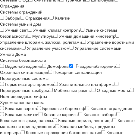
Ограждения
Системы ограждений
Заборы
Ограждения
Калитки
Системы умный дом
Умный свет
Умный климат контроль
Умные системы
безопасности
Мультирум
Умный домашний кинотеатр
Управление шторами, жалюзи, ролетами
Управление воротными
системами
Управление участком
Управление системами
Умного Дома
Системы безопасности
Видеонаблюдение
Домофоны
IP-видеонаблюдение
Охранная сигнализация
Пожарная сигнализация
Перегрузочные системы
Герметизаторы проемов
Уравнительные платформы
Перегрузочные тамбуры
Мобильные рампы
Откидные мосты
Ножницевидные лифты
Художественная ковка
Кованые ворота
Бронзовые барельеф
Кованые ограждения
Кованые калитки
Кованые карнизы
Кованые заборы
Кованые козырьки, навесы
Кованые перила, лестницы
Кованые
мангалы и принадлежности
Кованая мебель, предметы
интерьера
Кованые ограждения балконов, патио
Кованые