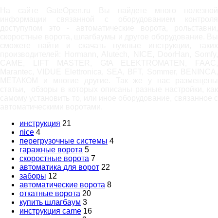
На сайте GateOpen.ru Вы найдете много полезной
информации связанной с оборудованием контроля
доступупом это - автоматические ворота, рольставни,
скоростные ворота, шлагбаумы и другое оборудование. Вы
сможете найти и скачать нужные инструкции, таких
производителей: Hormann, Alutech, NICE, DoorHan, Somfy,
САМЕ, LIFT MASTER, GfA ELEKTROMATEN, FAAC,
Marantec, VIDUE Elettronica, SEA, BFT, Sommer, BENINCA,
МЕТАКОМ и многие другие. Так же у нас размещены
статьи, обзоры в которых описаны разные настройки, как
самому установить то, или иное оборудование, связанное с
автоматическими воротами.
инструкция
21
nice
4
перегрузочные системы
4
гаражные ворота
5
скоростные ворота
7
автоматика для ворот
22
заборы
12
автоматические ворота
8
откатные ворота
20
купить шлагбаум
3
инструкция came
16