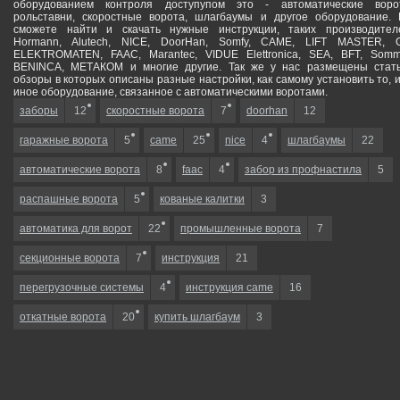
оборудованием контроля доступупом это - автоматические воро
рольставни, скоростные ворота, шлагбаумы и другое оборудование.
сможете найти и скачать нужные инструкции, таких производител
Hormann, Alutech, NICE, DoorHan, Somfy, САМЕ, LIFT MASTER, 
ELEKTROMATEN, FAAC, Marantec, VIDUE Elettronica, SEA, BFT, Somm
BENINCA, МЕТАКОМ и многие другие. Так же у нас размещены стат
обзоры в которых описаны разные настройки, как самому установить то, 
иное оборудование, связанное с автоматическими воротами.
заборы
12
скоростные ворота
7
doorhan
12
гаражные ворота
5
came
25
nice
4
шлагбаумы
22
автоматические ворота
8
faac
4
забор из профнастила
5
распашные ворота
5
кованые калитки
3
автоматика для ворот
22
промышленные ворота
7
секционные ворота
7
инструкция
21
перегрузочные системы
4
инструкция came
16
откатные ворота
20
купить шлагбаум
3