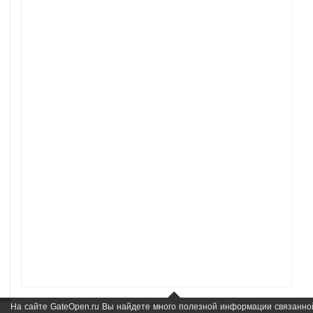
На сайте GateOpen.ru Вы найдете много полезной информации связанно