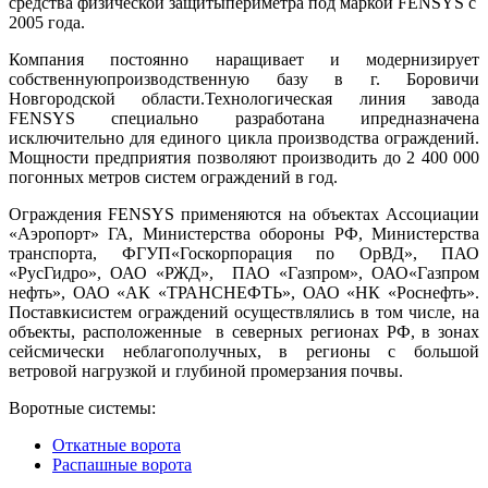
средства физической защитыпериметра под маркой FENSYS с
2005 года.
Компания постоянно наращивает и модернизирует
собственнуюпроизводственную базу в г. Боровичи
Новгородской области.Технологическая линия завода
FENSYS специально разработана ипредназначена
исключительно для единого цикла производства ограждений.
Мощности предприятия позволяют производить до 2 400 000
погонных метров систем ограждений в год.
Ограждения FENSYS применяются на объектах Ассоциации
«Аэропорт» ГА, Министерства обороны РФ, Министерства
транспорта, ФГУП«Госкорпорация по ОрВД», ПАО
«РусГидро», ОАО «РЖД», ПАО «Газпром», ОАО«Газпром
нефть», ОАО «АК «ТРАНСНЕФТЬ», ОАО «НК «Роснефть».
Поставкисистем ограждений осуществлялись в том числе, на
объекты, расположенные в северных регионах РФ, в зонах
сейсмически неблагополучных, в регионы с большой
ветровой нагрузкой и глубиной промерзания почвы.
Воротные системы:
Откатные ворота
Распашные ворота