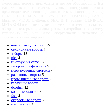
скоростные ворота, шлагбаумы и другое оборудование. Вы
сможете найти и скачать нужные инструкции, таких
производителей: Hormann, Alutech, NICE, DoorHan, Somfy,
САМЕ, LIFT MASTER, GfA ELEKTROMATEN, FAAC,
Marantec, VIDUE Elettronica, SEA, BFT, Sommer, BENINCA,
МЕТАКОМ и многие другие. Так же у нас размещены статьи,
обзоры в которых описаны разные настройки, как самому
установить то, или иное оборудование, связанное с
автоматическими воротами.
автоматика для ворот
22
секционные ворота
7
заборы
12
nice
4
инструкция came
16
забор из профнастила
5
перегрузочные системы
4
распашные ворота
5
промышленные ворота
7
гаражные ворота
5
doorhan
12
кованые калитки
3
faac
4
скоростные ворота
7
инструкция
21