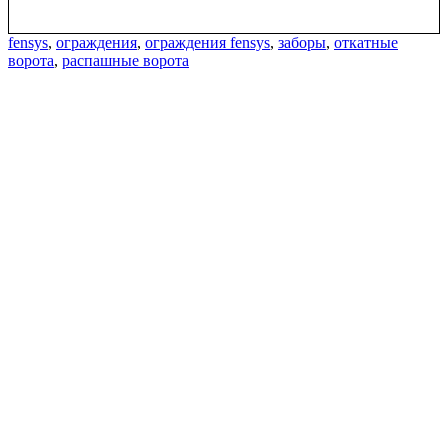
fensys
,
ограждения
,
ограждения fensys
,
заборы
,
откатные
ворота
,
распашные ворота