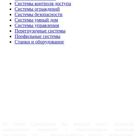
Системы контроля доступа
Системы ограждений
Системы безопасности
Системы умный дом
Системы управления
Перегрузочные системы
Профильные системы
Станки и оборудование
На сайте GateOpen.ru Вы найдете много полезной
информации связанной с оборудованием контроля
доступупом это - автоматические ворота, рольставни,