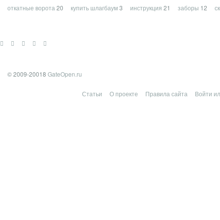
откатные ворота
20
купить шлагбаум
3
инструкция
21
заборы
12
с
© 2009-20018
GateOpen.ru
Статьи
О проекте
Правила сайта
Войти ил