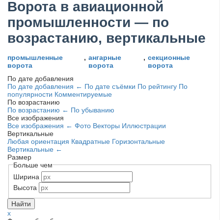
Ворота в авиационной
промышленности — по
возрастанию, вертикальные
промышленные
,
ангарные
,
секционные
ворота
ворота
ворота
По дате добавления
По дате добавления
По дате съёмки
По рейтингу
По
←
популярности
Комментируемые
По возрастанию
По возрастанию
По убыванию
←
Все изображения
Все изображения
Фото
Векторы
Иллюстрации
←
Вертикальные
Любая ориентация
Квадратные
Горизонтальные
Вертикальные
←
Размер
Больше чем
Ширина
Высота
x