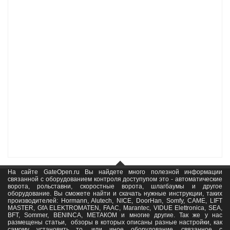
На сайте GateOpen.ru Вы найдете много полезной информации
связанной с оборудованием контроля доступупом это - автоматические
ворота, рольставни, скоростные ворота, шлагбаумы и другое
оборудование. Вы сможете найти и скачать нужные инструкции, таких
производителей: Hormann, Alutech, NICE, DoorHan, Somfy, САМЕ, LIFT
MASTER, GfA ELEKTROMATEN, FAAC, Marantec, VIDUE Elettronica, SEA,
BFT, Sommer, BENINCA, МЕТАКОМ и многие другие. Так же у нас
размещены статьи, обзоры в которых описаны разные настройки, как
самому установить то, или иное оборудование, связанное с