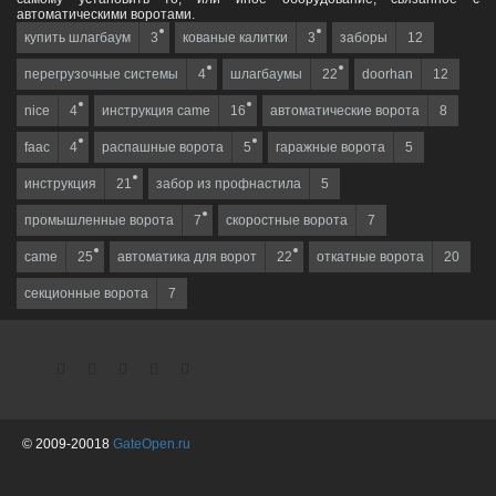
автоматическими воротами.
купить шлагбаум
3
кованые калитки
3
заборы
12
перегрузочные системы
4
шлагбаумы
22
doorhan
12
nice
4
инструкция came
16
автоматические ворота
8
faac
4
распашные ворота
5
гаражные ворота
5
инструкция
21
забор из профнастила
5
промышленные ворота
7
скоростные ворота
7
came
25
автоматика для ворот
22
откатные ворота
20
секционные ворота
7
© 2009-20018
GateOpen.ru