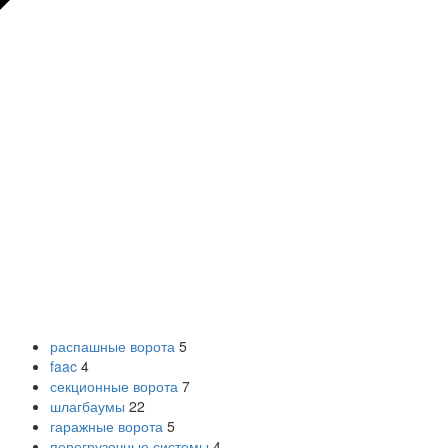
распашные ворота
5
faac
4
секционные ворота
7
шлагбаумы
22
гаражные ворота
5
перегрузочные системы
4