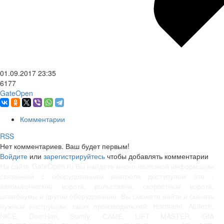
01.09.2017
23:35
6177
GateOpen
Комментарии
RSS
Нет комментариев. Ваш будет первым!
Войдите
или
зарегистрируйтесь
чтобы добавлять комментарии
На сайте GateOpen.ru Вы найдете много полезной информации
связанной с оборудованием контроля доступупом это -
автоматические ворота, рольставни, скоростные ворота,
шлагбаумы и другое оборудование. Вы сможете найти и скачать
нужные инструкции, таких производителей: Hormann, Alutech,
NICE, DoorHan, Somfy, САМЕ, LIFT MASTER, GfA