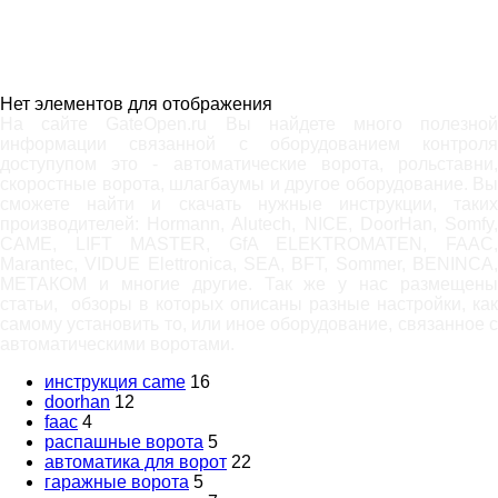
Нет элементов для отображения
На сайте GateOpen.ru Вы найдете много полезной
информации связанной с оборудованием контроля
доступупом это - автоматические ворота, рольставни,
скоростные ворота, шлагбаумы и другое оборудование. Вы
сможете найти и скачать нужные инструкции, таких
производителей: Hormann, Alutech, NICE, DoorHan, Somfy,
САМЕ, LIFT MASTER, GfA ELEKTROMATEN, FAAC,
Marantec, VIDUE Elettronica, SEA, BFT, Sommer, BENINCA,
МЕТАКОМ и многие другие. Так же у нас размещены
статьи, обзоры в которых описаны разные настройки, как
самому установить то, или иное оборудование, связанное с
автоматическими воротами.
инструкция came
16
doorhan
12
faac
4
распашные ворота
5
автоматика для ворот
22
гаражные ворота
5