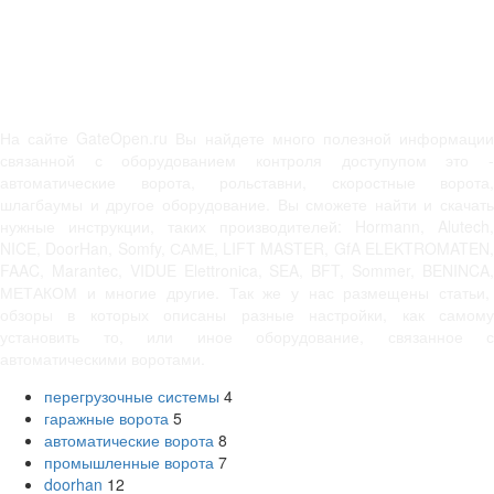
На сайте GateOpen.ru Вы найдете много полезной информации
связанной с оборудованием контроля доступупом это -
автоматические ворота, рольставни, скоростные ворота,
шлагбаумы и другое оборудование. Вы сможете найти и скачать
нужные инструкции, таких производителей: Hormann, Alutech,
NICE, DoorHan, Somfy, САМЕ, LIFT MASTER, GfA ELEKTROMATEN,
FAAC, Marantec, VIDUE Elettronica, SEA, BFT, Sommer, BENINCA,
МЕТАКОМ и многие другие. Так же у нас размещены статьи,
обзоры в которых описаны разные настройки, как самому
установить то, или иное оборудование, связанное с
автоматическими воротами.
перегрузочные системы
4
гаражные ворота
5
автоматические ворота
8
промышленные ворота
7
doorhan
12