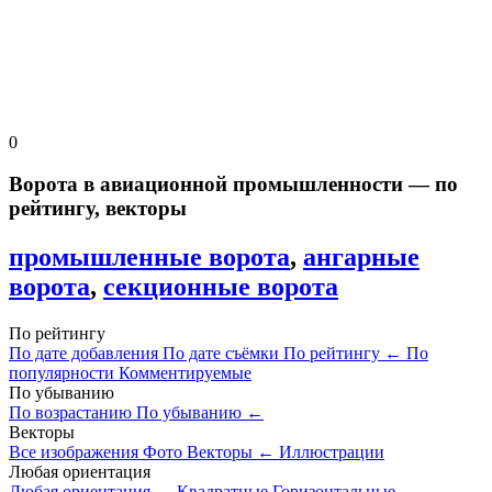
0
Ворота в авиационной промышленности — по
рейтингу, векторы
промышленные ворота
,
ангарные
ворота
,
секционные ворота
По рейтингу
По дате добавления
По дате съёмки
По рейтингу
←
По
популярности
Комментируемые
По убыванию
По возрастанию
По убыванию
←
Векторы
Все изображения
Фото
Векторы
←
Иллюстрации
Любая ориентация
Любая ориентация
←
Квадратные
Горизонтальные