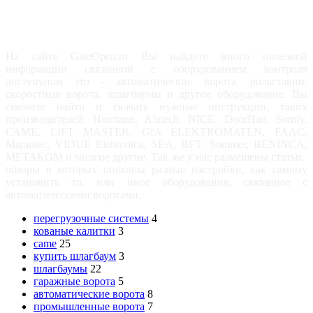
На сайте GateOpen.ru Вы найдете много полезной
информации связанной с оборудованием контроля
доступупом это - автоматические ворота, рольставни,
скоростные ворота, шлагбаумы и другое оборудование. Вы
сможете найти и скачать нужные инструкции, таких
производителей: Hormann, Alutech, NICE, DoorHan, Somfy,
САМЕ, LIFT MASTER, GfA ELEKTROMATEN, FAAC,
Marantec, VIDUE Elettronica, SEA, BFT, Sommer, BENINCA,
МЕТАКОМ и многие другие. Так же у нас размещены статьи,
обзоры в которых описаны разные настройки, как самому
установить то, или иное оборудование, связанное с
автоматическими воротами.
перегрузочные системы
4
кованые калитки
3
came
25
купить шлагбаум
3
шлагбаумы
22
гаражные ворота
5
автоматические ворота
8
промышленные ворота
7