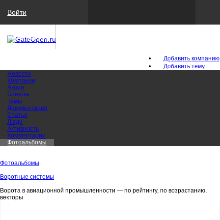
Войти
Регистрация
Добавить компанию
Добавить тему
Новости
Компании
Акции
Бренды
Темы
Документация
Статьи
Люди
Активность
Комментарии
Фотоальбомы
Фотоальбомы
Воротные системы
Ворота в авиационной промышленности — по рейтингу, по возрастанию,
векторы