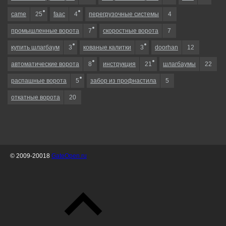
came
25
faac
4
перегрузочные системы
4
промышленные ворота
7
скоростные ворота
7
купить шлагбаум
3
кованые калитки
3
doorhan
12
автоматические ворота
8
инструкция
21
шлагбаумы
22
распашные ворота
5
забор из профнастила
5
откатные ворота
20
© 2009-20018
GateOpen.ru