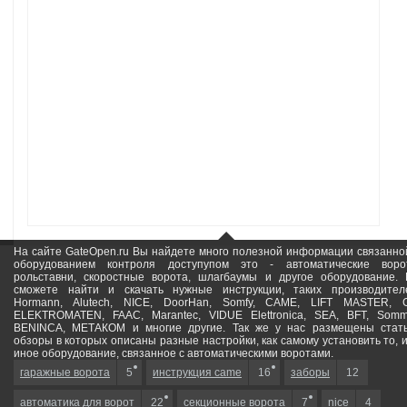
На сайте GateOpen.ru Вы найдете много полезной информации связанно
оборудованием контроля доступупом это - автоматические воро
рольставни, скоростные ворота, шлагбаумы и другое оборудование.
сможете найти и скачать нужные инструкции, таких производител
Hormann, Alutech, NICE, DoorHan, Somfy, САМЕ, LIFT MASTER, 
ELEKTROMATEN, FAAC, Marantec, VIDUE Elettronica, SEA, BFT, Somm
BENINCA, МЕТАКОМ и многие другие. Так же у нас размещены стат
обзоры в которых описаны разные настройки, как самому установить то, 
иное оборудование, связанное с автоматическими воротами.
гаражные ворота
5
инструкция came
16
заборы
12
автоматика для ворот
22
секционные ворота
7
nice
4