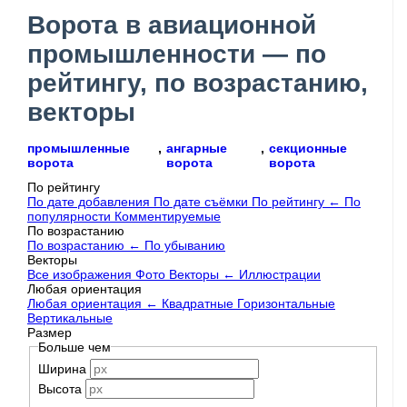
Ворота в авиационной
промышленности — по
рейтингу, по возрастанию,
векторы
промышленные
,
ангарные
,
секционные
ворота
ворота
ворота
По рейтингу
По дате добавления
По дате съёмки
По рейтингу
←
По
популярности
Комментируемые
По возрастанию
По возрастанию
←
По убыванию
Векторы
Все изображения
Фото
Векторы
←
Иллюстрации
Любая ориентация
Любая ориентация
←
Квадратные
Горизонтальные
Вертикальные
Размер
Больше чем
Ширина
Высота