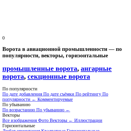
0
Ворота в авиационной промышленности — по
популярности, векторы, горизонтальные
промышленные ворота
,
ангарные
ворота
,
секционные ворота
По популярности
По дате добавления
По дате съёмки
По рейтингу
По
популярности
←
Комментируемые
По убыванию
По возрастанию
По убыванию
←
Векторы
Все изображения
Фото
Векторы
←
Иллюстрации
Горизонтальные
Любая ориентация
Квадратные
Горизонтальные
←