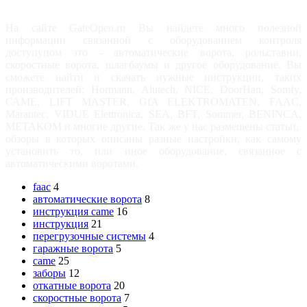
На сайте GateOpen.ru Вы найдете много полезной
информации связанной с оборудованием контроля
доступупом это - автоматические ворота, рольставни,
скоростные ворота, шлагбаумы и другое оборудование. Вы
сможете найти и скачать нужные инструкции, таких
производителей: Hormann, Alutech, NICE, DoorHan, Somfy,
САМЕ, LIFT MASTER, GfA ELEKTROMATEN, FAAC,
Marantec, VIDUE Elettronica, SEA, BFT, Sommer, BENINCA,
МЕТАКОМ и многие другие. Так же у нас размещены статьи,
обзоры в которых описаны разные настройки, как самому
установить то, или иное оборудование, связанное с
автоматическими воротами.
faac
4
автоматические ворота
8
инструкция came
16
инструкция
21
перегрузочные системы
4
гаражные ворота
5
came
25
заборы
12
откатные ворота
20
скоростные ворота
7