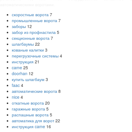
автоматическими воротами.
скоростные ворота
7
промышленные ворота
7
заборы
12
забор из профнастила
5
секционные ворота
7
шлагбаумы
22
кованые калитки
3
перегрузочные системы
4
инструкция
21
came
25
doorhan
12
купить шлагбаум
3
faac
4
автоматические ворота
8
nice
4
откатные ворота
20
гаражные ворота
5
распашные ворота
5
автоматика для ворот
22
инструкция came
16