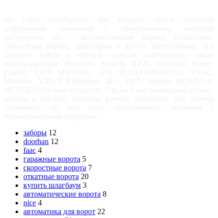
На сайте GateOpen.ru Вы найдете много полезной
информации связанной с оборудованием контроля
доступупом это - автоматические ворота, рольставни,
скоростные ворота, шлагбаумы и другое оборудование. Вы
сможете найти и скачать нужные инструкции, таких
производителей: Hormann, Alutech, NICE, DoorHan, Somfy,
САМЕ, LIFT MASTER, GfA ELEKTROMATEN, FAAC,
Marantec, VIDUE Elettronica, SEA, BFT, Sommer, BENINCA,
МЕТАКОМ и многие другие. Так же у нас размещены статьи,
обзоры в которых описаны разные настройки, как самому
установить то, или иное оборудование, связанное с
автоматическими воротами.
заборы
12
doorhan
12
faac
4
гаражные ворота
5
скоростные ворота
7
откатные ворота
20
купить шлагбаум
3
автоматические ворота
8
nice
4
автоматика для ворот
22