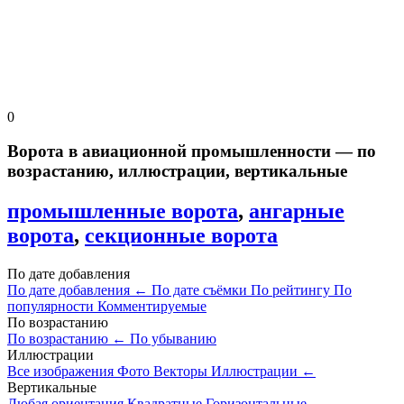
0
Ворота в авиационной промышленности — по
возрастанию, иллюстрации, вертикальные
промышленные ворота
,
ангарные
ворота
,
секционные ворота
По дате добавления
По дате добавления
←
По дате съёмки
По рейтингу
По
популярности
Комментируемые
По возрастанию
По возрастанию
←
По убыванию
Иллюстрации
Все изображения
Фото
Векторы
Иллюстрации
←
Вертикальные
Любая ориентация
Квадратные
Горизонтальные